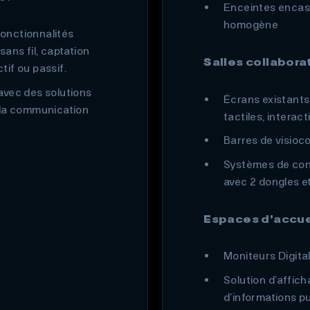
Enceintes encast
homogène
fonctionnalités
ans fil, captation
Salles collabora
tif ou passif.
avec des solutions
Écrans existants
 la communication
tactiles, interac
Barres de visioc
Systèmes de con
avec 2 dongles e
Espaces d’accue
Moniteurs Digit
Solution d’affic
d’informations p