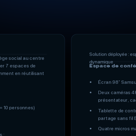
Solution déployée : e
ge social au centre
dynamique
iser 7 espaces de
Espace de conf
mment en réutilisant
Écran 98” Samsu
Deux caméras 4K 
présentateur, cad
 = 10 personnes)
Tablette de cont
partage sans fil
Quatre micros ma
 :