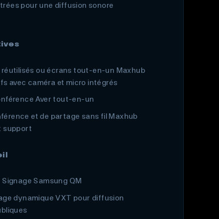
rées pour une diffusion sonore
tives
 réutilisés ou écrans tout-en-un Maxhub
tifs avec caméra et micro intégrés
onférence Aver tout-en-un
férence et de partage sans fil Maxhub
t support
il
al Signage Samsung QM
hage dynamique VXT pour diffusion
ubliques